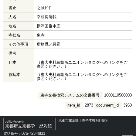
書止
之状如件
人名
宰相房清我
地名
摂津国垂水庄
寺社名
東寺
その他事項
所務職／悪党
備考
刊本
（東大史料編纂所ユニオンカタログへのリンクをご
参照ください。）
影写本
（東大史料編纂所ユニオンカタログへのリンクをご
参照ください。）
東寺文書検索システムの文書番号
1000110500000
item_id
2873
document_id
3950
京都市左京区下鴨半木町1番地29
お問い合わせ先
京都府立京都学・歴彩館
075-723-4831
電話番号：