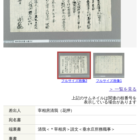
フルサイズ画像2
フルサイズ画像1
＞ 一覧を見る
上記のサムネイルは関連の枝番号を
表示している場合があります
差出人
宰相房清我（花押）
宛名書
端裏書
清我＜＊宰相房＞請文＜垂水庄所務職事＞
事書