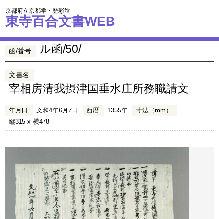
京都府立京都学・歴彩館
東寺百合文書WEB
ル函/50/
函/番号
文書名
宰相房清我摂津国垂水庄所務職請文
年月日
文和4年6月7日
西暦
1355年
寸法（mm）
縦315 x 横478