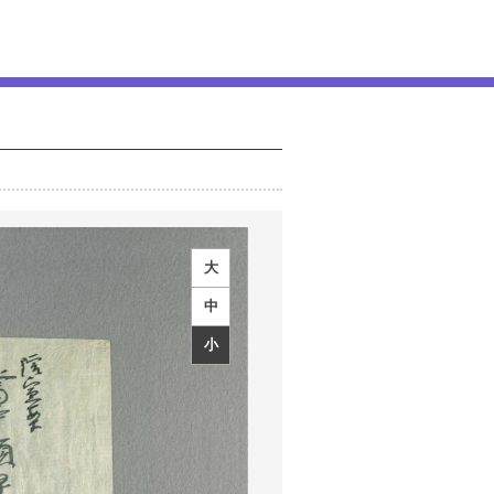
大
中
小