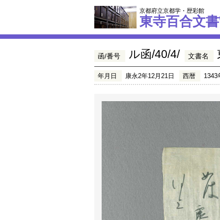
京都府立京都学・歴彩館
東寺百合文書
ル函/40/4/
函/番号
文書名
年月日
康永2年12月21日
西暦
1343