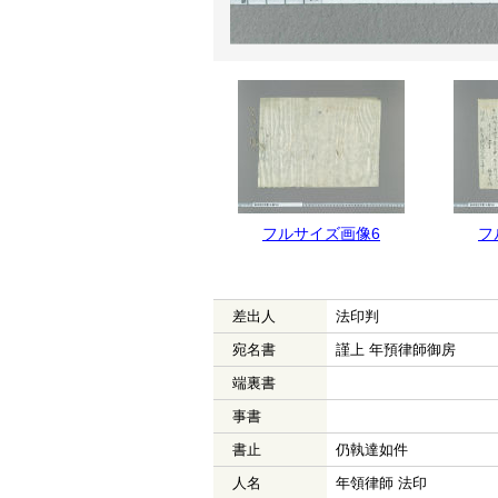
フルサイズ画像6
フ
差出人
法印判
宛名書
謹上 年預律師御房
端裏書
事書
書止
仍執達如件
人名
年領律師 法印