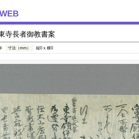
WEB
東寺長者御教書案
年
寸法（mm）
縦0 x 横0