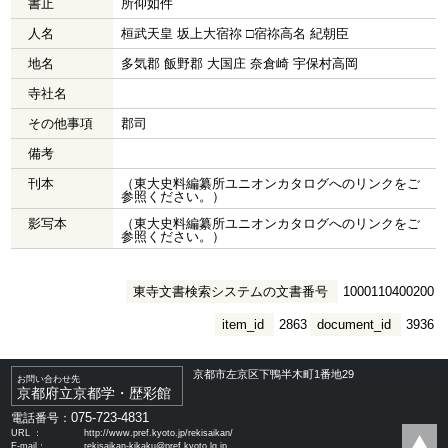
書止
所仰如件
人名
桓武天皇 坂上大宿祢 □宿祢高名 紀朝臣
地名
多気郡 飯野郡 大国庄 奈倉崎 宇保村高岡
寺社名
その他事項
郡司
備考
刊本
（東大史料編纂所ユニオンカタログへのリンクをご
参照ください。）
影写本
（東大史料編纂所ユニオンカタログへのリンクをご
参照ください。）
東寺文書検索システムの文書番号
1000110400200
item_id
2863
document_id
3936
京都市左京区下鴨半木町1番地29
お問い合わせ先
京都府立京都学・歴彩館
075-723-4831
電話番号：
URL ：
http://www.pref.kyoto.jp/rekisaikan/
E-mail：
rekisaikan-kikaku@pref.kyoto.lg.jp