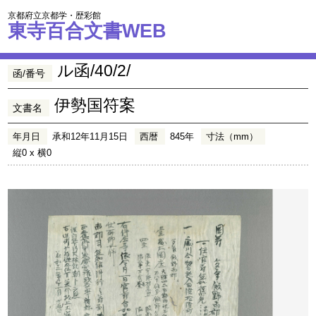
京都府立京都学・歴彩館
東寺百合文書WEB
ル函/40/2/
函/番号
伊勢国符案
文書名
年月日
承和12年11月15日
西暦
845年
寸法（mm）
縦0 x 横0