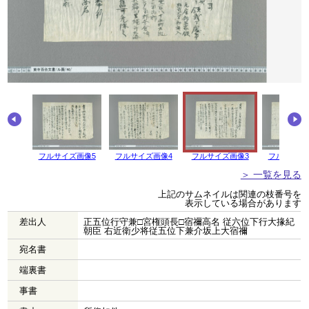
画像6
フルサイズ画像5
フルサイズ画像4
フルサイズ画像3
フルサイズ
＞ 一覧を見る
上記のサムネイルは関連の枝番号を
表示している場合があります
差出人
正五位行守兼□宮権頭長□宿禰高名 従六位下行大掾紀
朝臣 右近衛少将従五位下兼介坂上大宿禰
宛名書
端裏書
事書