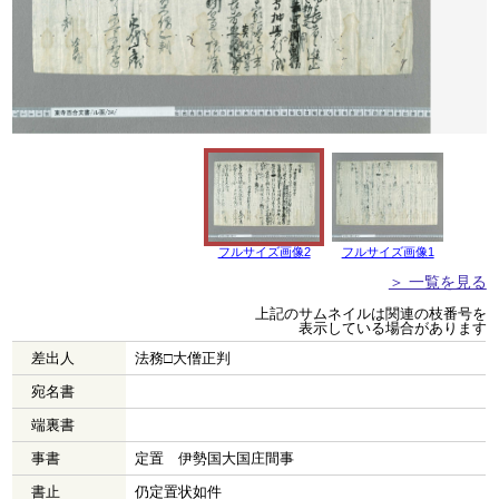
フルサイズ画像2
フルサイズ画像1
＞ 一覧を見る
上記のサムネイルは関連の枝番号を
表示している場合があります
差出人
法務□大僧正判
宛名書
端裏書
事書
定置 伊勢国大国庄間事
書止
仍定置状如件