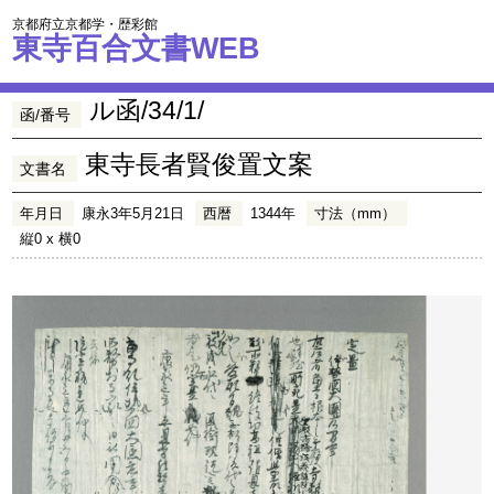
京都府立京都学・歴彩館
東寺百合文書WEB
ル函/34/1/
函/番号
東寺長者賢俊置文案
文書名
年月日
康永3年5月21日
西暦
1344年
寸法（mm）
縦0 x 横0