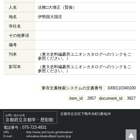
人名
法務□大僧正（賢俊）
地名
伊勢国大国庄
寺社名
その他事項
備考
刊本
（東大史料編纂所ユニオンカタログへのリンクをご
参照ください。）
影写本
（東大史料編纂所ユニオンカタログへのリンクをご
参照ください。）
東寺文書検索システムの文書番号
1000110340100
item_id
2857
document_id
3927
京都市左京区下鴨半木町1番地29
お問い合わせ先
京都府立京都学・歴彩館
075-723-4831
電話番号：
URL ：
http://www.pref.kyoto.jp/rekisaikan/
E-mail：
rekisaikan-kikaku@pref.kyoto.lg.jp