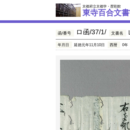
京都府立京都学・歴彩館
東寺百合文書
ロ函/37/1/
函/番号
文書名
年月日
延徳元年11月10日
西暦
0年