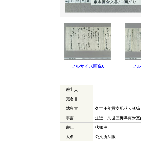
フルサイズ画像6
フル
差出人
宛名書
端裏書
久世庄年貢支配状＜延徳
事書
注進 久世庄御年貢米支
書止
状如件、
人名
公文所法眼