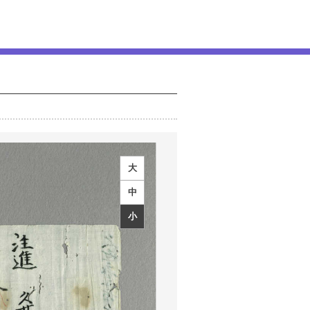
大
中
小