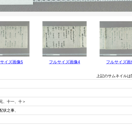
サイズ画像5
フルサイズ画像4
フルサイズ画
上記のサムネイルは
元、十一、十＞
配状之事、