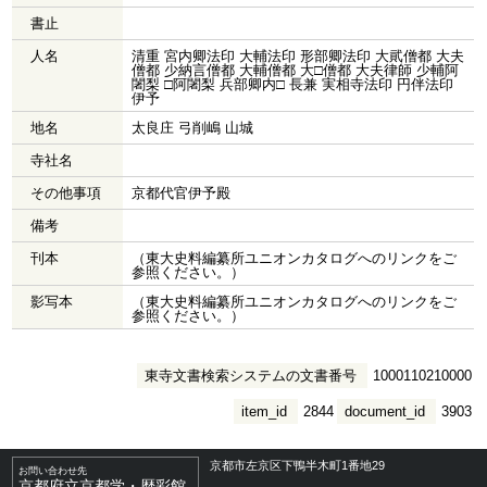
書止
人名
清重 宮内卿法印 大輔法印 形部卿法印 大貮僧都 大夫
僧都 少納言僧都 大輔僧都 大□僧都 大夫律師 少輔阿
闍梨 □阿闍梨 兵部卿内□ 長兼 実相寺法印 円伴法印
伊予
地名
太良庄 弓削嶋 山城
寺社名
その他事項
京都代官伊予殿
備考
刊本
（東大史料編纂所ユニオンカタログへのリンクをご
参照ください。）
影写本
（東大史料編纂所ユニオンカタログへのリンクをご
参照ください。）
東寺文書検索システムの文書番号
1000110210000
item_id
2844
document_id
3903
京都市左京区下鴨半木町1番地29
お問い合わせ先
京都府立京都学・歴彩館