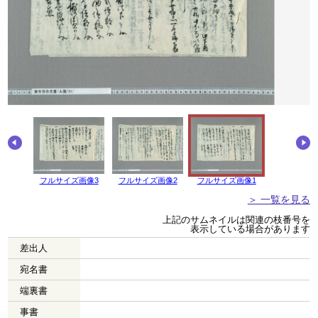
画像4
フルサイズ画像3
フルサイズ画像2
フルサイズ画像1
＞ 一覧を見る
上記のサムネイルは関連の枝番号を
表示している場合があります
差出人
宛名書
端裏書
事書