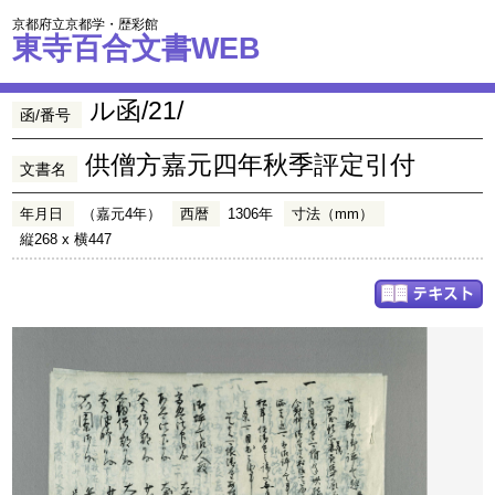
京都府立京都学・歴彩館
東寺百合文書WEB
ル函/21/
函/番号
供僧方嘉元四年秋季評定引付
文書名
年月日
（嘉元4年）
西暦
1306年
寸法（mm）
縦268 x 横447