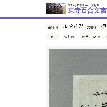
京都府立京都学・歴彩館
東寺百合文書
ル函/17/
伊
函/番号
文書名
年月日
（弘安4年）
西暦
1281年