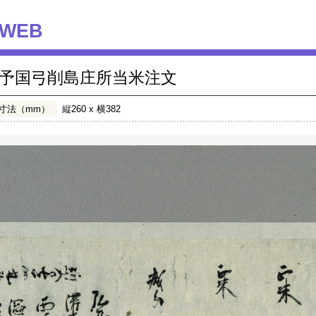
WEB
予国弓削島庄所当米注文
寸法（mm）
縦260 x 横382