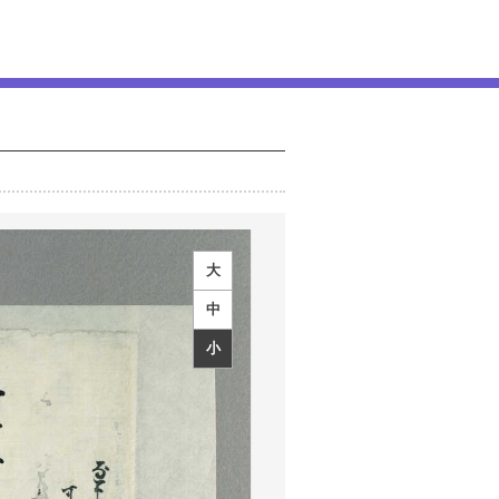
大
中
小