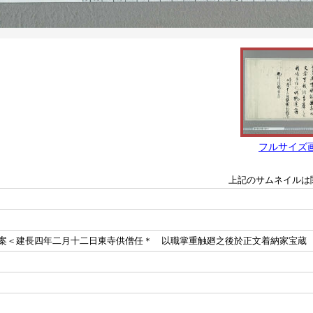
フルサイズ
上記のサムネイルは
案＜建長四年二月十二日東寺供僧任＊ 以職掌重触廻之後於正文着納家宝蔵