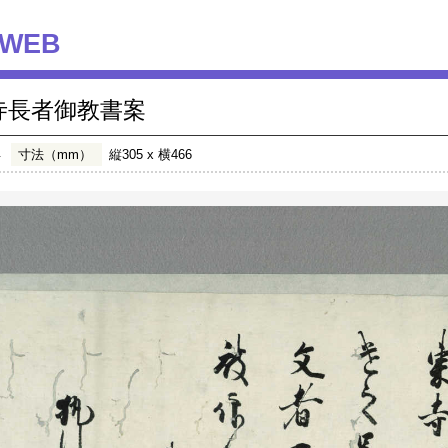
WEB
寺長者御教書案
年
寸法（mm）
縦305 x 横466