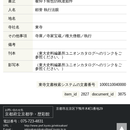
書止
被仰下候也仍執達如件
人名
頼誉 執行法眼
地名
寺社名
東寺
その他事項
寺庫／寺家宝蔵／権大僧都／執行
備考
刊本
（東大史料編纂所ユニオンカタログへのリンクをご
参照ください。）
影写本
（東大史料編纂所ユニオンカタログへのリンクをご
参照ください。）
東寺文書検索システムの文書番号
1000110040000
item_id
2827
document_id
3875
京都市左京区下鴨半木町1番地29
お問い合わせ先
京都府立京都学・歴彩館
075-723-4831
電話番号：
URL ：
http://www.pref.kyoto.jp/rekisaikan/
E-mail：
rekisaikan-kikaku@pref.kyoto.lg.jp