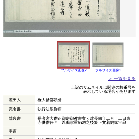
フルサイズ画像2
フルサイズ画像1
＞ 一覧を見る
上記のサムネイルは関連の枝番号を
表示している場合があります
差出人
権大僧都頼誉
宛名書
執行法眼御房
端裏書
長者宮大僧正御房御教書案＜建長四年二月十二日東
寺供僧任＊ 以職掌重触廻之後於正文着納家宝蔵
事書