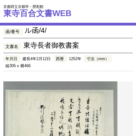
京都府立京都学・歴彩館
東寺百合文書WEB
ル函/4/
函/番号
東寺長者御教書案
文書名
年月日
建長4年2月12日
西暦
1252年
寸法（mm）
縦305 x 横466