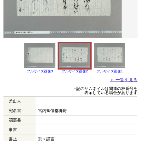
フルサイズ画像3
フルサイズ画像2
フルサイズ画像1
＞ 一覧を見る
上記のサムネイルは関連の枝番号を
表示している場合があります
差出人
宛名書
宮内卿僧都御房
端裏書
事書
書止
恐々謹言