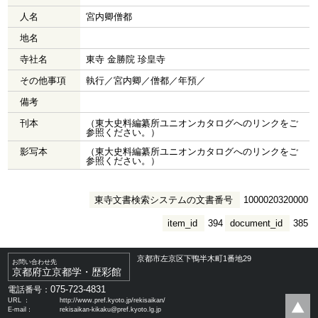
人名
宮内卿僧都
地名
寺社名
東寺 金勝院 珍皇寺
その他事項
執行／宮内卿／僧都／年預／
備考
刊本
（東大史料編纂所ユニオンカタログへのリンクをご
参照ください。）
影写本
（東大史料編纂所ユニオンカタログへのリンクをご
参照ください。）
東寺文書検索システムの文書番号
1000020320000
item_id
394
document_id
385
京都市左京区下鴨半木町1番地29
お問い合わせ先
京都府立京都学・歴彩館
075-723-4831
電話番号：
URL ：
http://www.pref.kyoto.jp/rekisaikan/
E-mail：
rekisaikan-kikaku@pref.kyoto.lg.jp