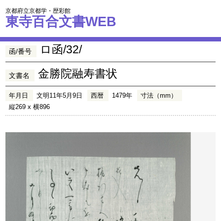
京都府立京都学・歴彩館
東寺百合文書WEB
ロ函/32/
函/番号
金勝院融寿書状
文書名
年月日
文明11年5月9日
西暦
1479年
寸法（mm）
縦269 x 横896