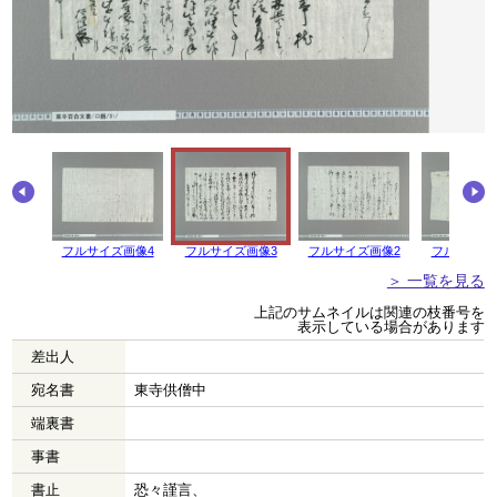
フルサイズ画像4
フルサイズ画像3
フルサイズ画像2
フルサイズ
＞ 一覧を見る
上記のサムネイルは関連の枝番号を
表示している場合があります
差出人
宛名書
東寺供僧中
端裏書
事書
書止
恐々謹言、