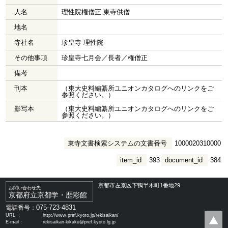
人名
理性院権僧正 東寺供僧
地名
寺社名
珍皇寺 理性院
その他事項
珍皇寺七月会／長者／権僧正
備考
刊本
（東大史料編纂所ユニオンカタログへのリンクをご
参照ください。）
影写本
（東大史料編纂所ユニオンカタログへのリンクをご
参照ください。）
東寺文書検索システムの文書番号
1000020310000
item_id
393
document_id
384
京都市左京区下鴨半木町1番地29
お問い合わせ先
京都府立京都学・歴彩館
075-723-4831
電話番号：
URL ：
http://www.pref.kyoto.jp/rekisaikan/
E-mail：
rekisaikan-kikaku@pref.kyoto.lg.jp