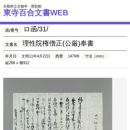
京都府立京都学・歴彩館
東寺百合文書WEB
ロ函/31/
函/番号
理性院権僧正(公厳)奉書
文書名
年月日
文明11年4月22日
西暦
1479年
寸法（mm）
縦268 x 横912