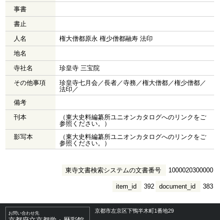
事書
書止
人名
権大僧都原永 権少僧都融寿 法印
地名
寺社名
珍皇寺 三宝院
その他事項
珍皇寺七月会／長者／寺務／権大僧都／権少僧都／
法印／
備考
刊本
（東大史料編纂所ユニオンカタログへのリンクをご
参照ください。）
影写本
（東大史料編纂所ユニオンカタログへのリンクをご
参照ください。）
東寺文書検索システムの文書番号
1000020300000
item_id
392
document_id
383
京都市左京区下鴨半木町1番地29
お問い合わせ先