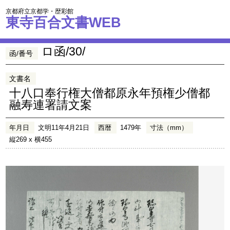
京都府立京都学・歴彩館
東寺百合文書WEB
ロ函/30/
函/番号
文書名
十八口奉行権大僧都原永年預権少僧都
融寿連署請文案
年月日
文明11年4月21日
西暦
1479年
寸法（mm）
縦269 x 横455