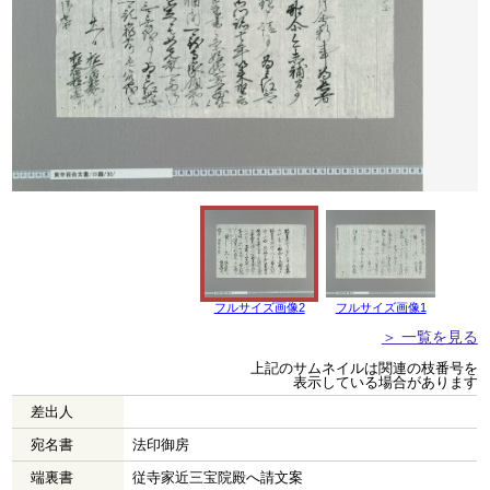
フルサイズ画像2
フルサイズ画像1
＞ 一覧を見る
上記のサムネイルは関連の枝番号を
表示している場合があります
差出人
宛名書
法印御房
端裏書
従寺家近三宝院殿へ請文案