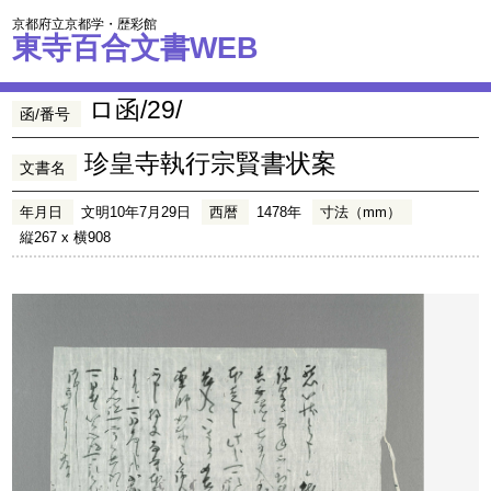
京都府立京都学・歴彩館
東寺百合文書WEB
ロ函/29/
函/番号
珍皇寺執行宗賢書状案
文書名
年月日
文明10年7月29日
西暦
1478年
寸法（mm）
縦267 x 横908