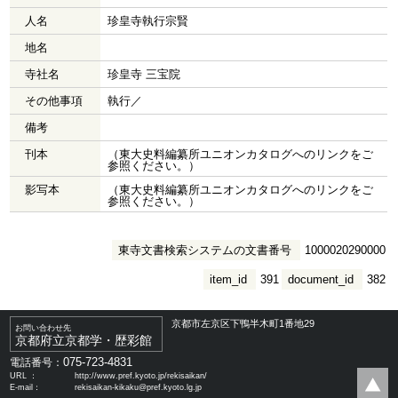
人名
珍皇寺執行宗賢
地名
寺社名
珍皇寺 三宝院
その他事項
執行／
備考
刊本
（東大史料編纂所ユニオンカタログへのリンクをご
参照ください。）
影写本
（東大史料編纂所ユニオンカタログへのリンクをご
参照ください。）
東寺文書検索システムの文書番号
1000020290000
item_id
391
document_id
382
京都市左京区下鴨半木町1番地29
お問い合わせ先
京都府立京都学・歴彩館
075-723-4831
電話番号：
URL ：
http://www.pref.kyoto.jp/rekisaikan/
E-mail：
rekisaikan-kikaku@pref.kyoto.lg.jp