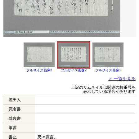
フルサイズ画像3
フルサイズ画像2
フルサイズ画像1
＞ 一覧を見る
上記のサムネイルは関連の枝番号を
表示している場合があります
差出人
宛名書
端裏書
事書
書止
恐々謹言、