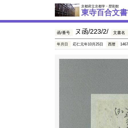
京都府立京都学・歴彩館
東寺百合文書
ヌ函/223/2/
函/番号
文書名
年月日
応仁元年10月25日
西暦
146