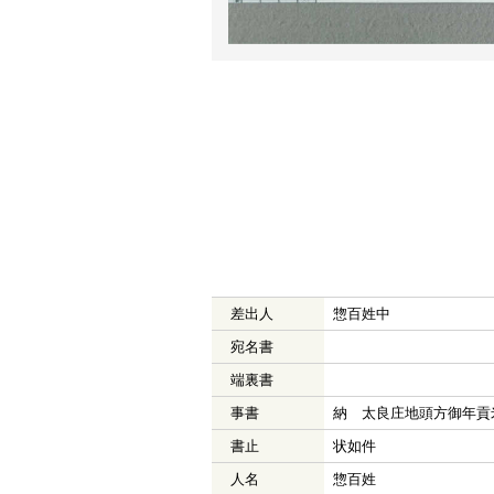
差出人
惣百姓中
宛名書
端裏書
事書
納 太良庄地頭方御年貢
書止
状如件
人名
惣百姓