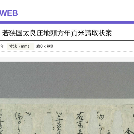
WEB
若狭国太良庄地頭方年貢米請取状案
7年
寸法（mm）
縦0 x 横0