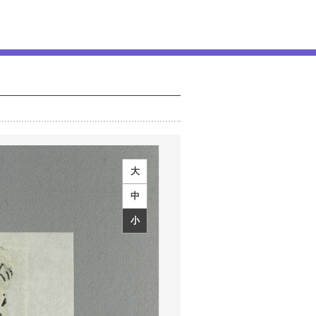
大
中
小