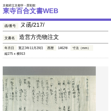
京都府立京都学・歴彩館
東寺百合文書WEB
ヌ函/217/
函/番号
造営方売物注文
文書名
年月日
寛正3年11月29日
西暦
1462年
寸法（mm）
縦275 x 横913