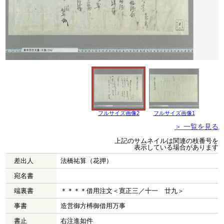
フルサイズ画像2
フルサイズ画像1
＞ 一覧を見る
上記のサムネイルは関連の枝番号を
表示している場合があります
差出人
法橋祐算（花押）
宛名書
端裏書
＊＊＊＊借用注文＜寛正三／十一 廿九＞
事書
造営御方榑御借用万事
書止
右注進如件