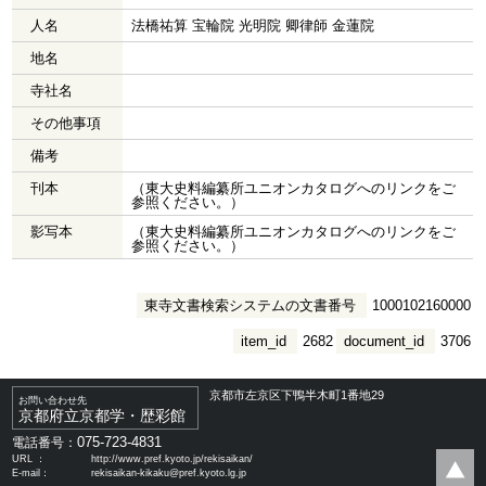
人名
法橋祐算 宝輪院 光明院 卿律師 金蓮院
地名
寺社名
その他事項
備考
刊本
（東大史料編纂所ユニオンカタログへのリンクをご
参照ください。）
影写本
（東大史料編纂所ユニオンカタログへのリンクをご
参照ください。）
東寺文書検索システムの文書番号
1000102160000
item_id
2682
document_id
3706
京都市左京区下鴨半木町1番地29
お問い合わせ先
京都府立京都学・歴彩館
075-723-4831
電話番号：
URL ：
http://www.pref.kyoto.jp/rekisaikan/
E-mail：
rekisaikan-kikaku@pref.kyoto.lg.jp