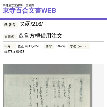
京都府立京都学・歴彩館
東寺百合文書WEB
ヌ函/216/
函/番号
造営方榑借用注文
文書名
年月日
寛正3年11月29日
西暦
1462年
寸法（mm）
縦278 x 横473