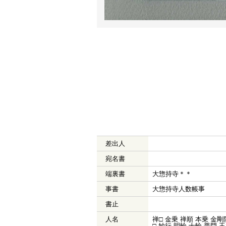
差出人
宛名書
端裏書
大惣持寺＊＊
事書
大惣持寺人数帳事
書止
人名
禅□ 金乗 禅順 本乗 金剛
□ 妙行 明輪 十輪 普門 