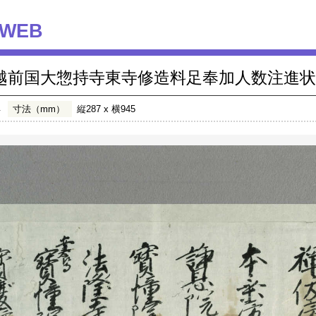
WEB
越前国大惣持寺東寺修造料足奉加人数注進状
年
寸法（mm）
縦287 x 横945