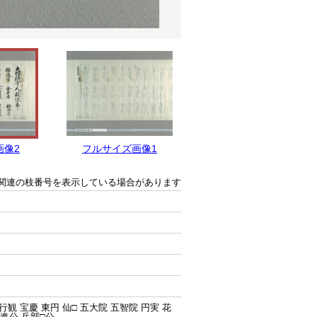
画像2
フルサイズ画像1
関連の枝番号を表示している場合があります
行観 宝慶 東円 仙□ 五大院 五智院 円実 花
大進公 兵部□公