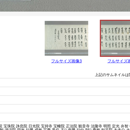
フルサイズ画像3
フルサイズ
上記のサムネイルは
院 宝珠院 諍息院 日光院 宝持寺 宝幢院 正法院 観音寺 法隆寺 明照 定光 弁智 
玉智 清涼院 円光 行勝 成林 宝乗 常住 玉□ 南勝 行仙 財□ 乗林 知足院 大夫公 