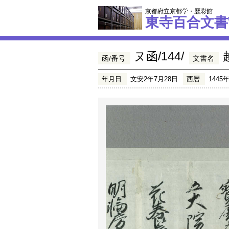
京都府立京都学・歴彩館
東寺百合文書
ヌ函/144/
函/番号
文書名
年月日
文安2年7月28日
西暦
1445