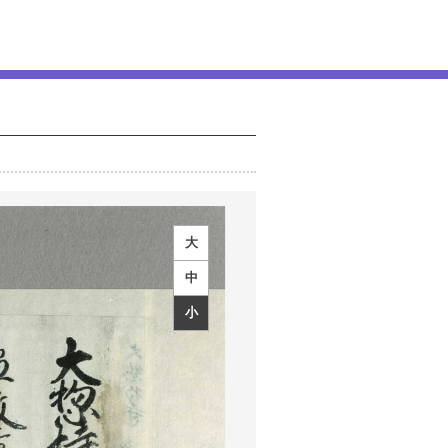
大
中
小