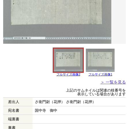
フルサイズ画像2
フルサイズ画像1
＞ 一覧を見る
上記のサムネイルは関連の枝番号を
表示している場合があります
差出人
さ衛門尉（花押） さ衛門尉（花押）
宛名書
国中寺ゝ御中
端裏書
事書