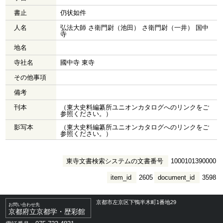
書止
仍状如件
人名
弘法大師 さ衛門尉（池田） さ衛門尉（一井） 国中
寺
地名
寺社名
國中寺 東寺
その他事項
備考
刊本
（東大史料編纂所ユニオンカタログへのリンクをご
参照ください。）
影写本
（東大史料編纂所ユニオンカタログへのリンクをご
参照ください。）
東寺文書検索システムの文書番号
1000101390000
item_id
2605
document_id
3598
京都市左京区下鴨半木町1番地29
お問い合わせ先
京都府立京都学・歴彩館