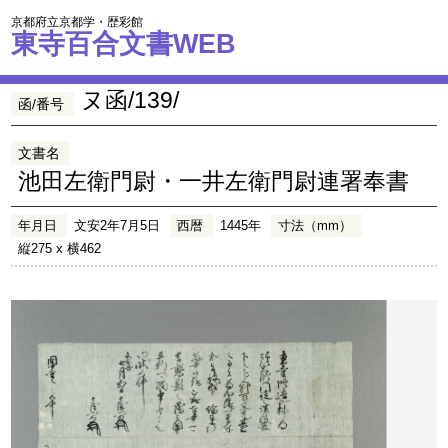
京都府立京都学・歴彩館
東寺百合文書WEB
ヌ函/139/
函/番号
文書名
池田左衛門尉・一井左衛門尉連署奉書
年月日
文安2年7月5日
西暦
1445年
寸法（mm）
縦275 x 横462