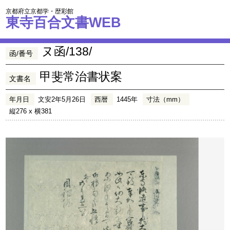
京都府立京都学・歴彩館
東寺百合文書WEB
ヌ函/138/
函/番号
甲斐常治書状案
文書名
年月日
文安2年5月26日
西暦
1445年
寸法（mm）
縦276 x 横381