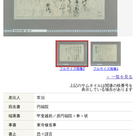
フルサイズ画像2
フルサイズ画像1
＞ 一覧を見る
上記のサムネイルは関連の枝番号を
表示している場合があります
差出人
常治
宛名書
円福院
端裏書
甲斐越前／原円福院＜奉＞状
事書
東寺修造事
書止
恐々謹言