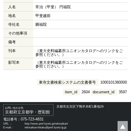
人名
常治（甲斐） 円福院
地名
甲斐越前
寺社名
圓福院
その他事項
備考
刊本
（東大史料編纂所ユニオンカタログへのリンクをご
参照ください。）
影写本
（東大史料編纂所ユニオンカタログへのリンクをご
参照ください。）
東寺文書検索システムの文書番号
1000101380000
item_id
2604
document_id
3597
京都市左京区下鴨半木町1番地29
お問い合わせ先
京都府立京都学・歴彩館
075-723-4831
電話番号：
URL ：
http://www.pref.kyoto.jp/rekisaikan/
E-mail：
rekisaikan-kikaku@pref.kyoto.lg.jp