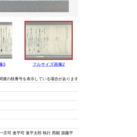
像3
フルサイズ画像2
フルサイズ画像1
関連の枝番号を表示している場合があります
与一庄司 進平司 進平太郎 執行 西願 源藤平