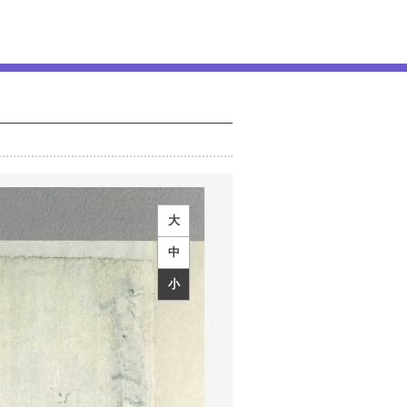
大
中
小