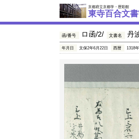
京都府立京都学・歴彩館
東寺百合文書
ロ函/2/
丹
函/番号
文書名
年月日
文保2年6月22日
西暦
1318