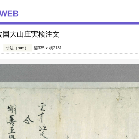
WEB
波国大山庄実検注文
年
寸法（mm）
縦335 x 横2131