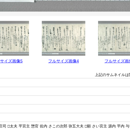
サイズ画像5
フルサイズ画像4
フルサイズ画
上記のサムネイルは
庄司 □太夫 平宮主 惣官 佐内 さこの次郎 弥五大夫 □願 さい宮主 源内 平内 