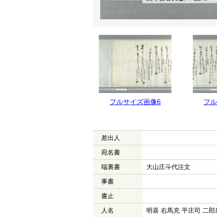
フルサイズ画像6
フル
差出人
宛名書
端裏書
大山庄斗代注文
事書
書止
人名
明喜 右馬充 平庄司 二郎