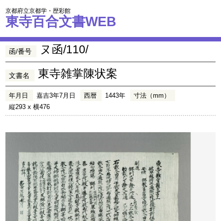
京都府立京都学・歴彩館
東寺百合文書WEB
ヌ函/110/
函/番号
東寺雑掌陳状案
文書名
年月日
嘉吉3年7月日
西暦
1443年
寸法（mm）
縦293 x 横476