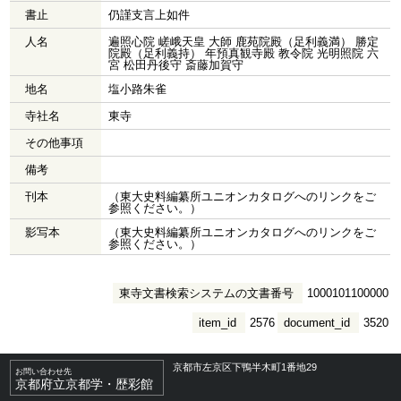
書止
仍謹支言上如件
人名
遍照心院 嵯峨天皇 大師 鹿苑院殿（足利義満） 勝定
院殿（足利義持） 年預真観寺殿 教令院 光明照院 六
宮 松田丹後守 斎藤加賀守
地名
塩小路朱雀
寺社名
東寺
その他事項
備考
刊本
（東大史料編纂所ユニオンカタログへのリンクをご
参照ください。）
影写本
（東大史料編纂所ユニオンカタログへのリンクをご
参照ください。）
東寺文書検索システムの文書番号
1000101100000
item_id
2576
document_id
3520
京都市左京区下鴨半木町1番地29
お問い合わせ先
京都府立京都学・歴彩館