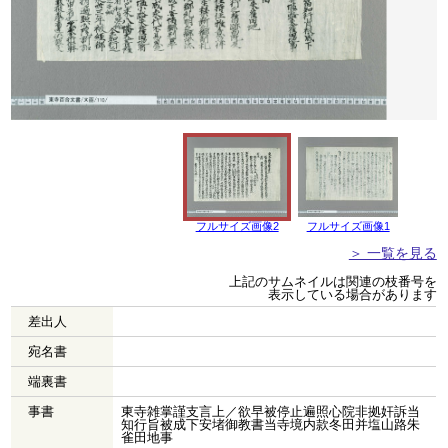
フルサイズ画像2
フルサイズ画像1
＞ 一覧を見る
上記のサムネイルは関連の枝番号を
表示している場合があります
差出人
宛名書
端裏書
事書
東寺雑掌謹支言上／欲早被停止遍照心院非拠奸訴当
知行旨被成下安堵御教書当寺境内款冬田并塩山路朱
雀田地事