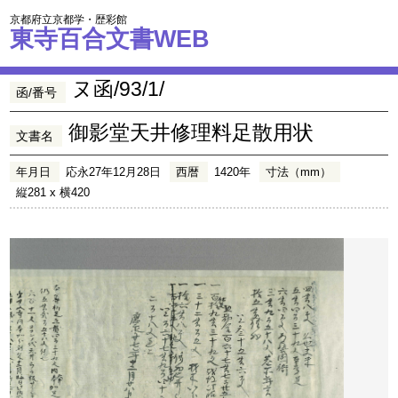
京都府立京都学・歴彩館
東寺百合文書WEB
ヌ函/93/1/
函/番号
御影堂天井修理料足散用状
文書名
年月日
応永27年12月28日
西暦
1420年
寸法（mm）
縦281 x 横420