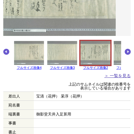
フルサイズ画像4
フルサイズ画像3
フルサイズ画像2
フルサイズ
＞ 一覧を見る
上記のサムネイルは関連の枝番号を
表示している場合があります
差出人
宝清（花押） 杲淳（花押）
宛名書
端裏書
御影堂天井入足算用
事書
書止