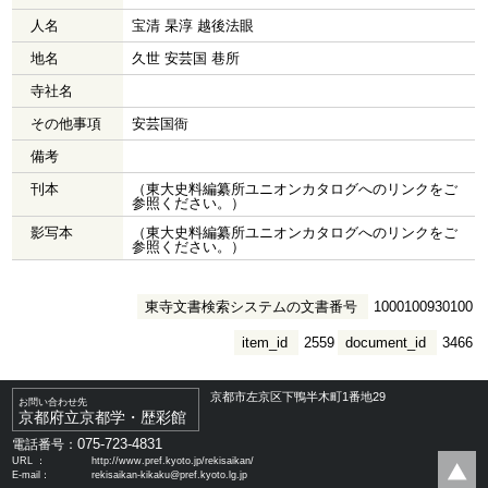
人名
宝清 杲淳 越後法眼
地名
久世 安芸国 巷所
寺社名
その他事項
安芸国衙
備考
刊本
（東大史料編纂所ユニオンカタログへのリンクをご
参照ください。）
影写本
（東大史料編纂所ユニオンカタログへのリンクをご
参照ください。）
東寺文書検索システムの文書番号
1000100930100
item_id
2559
document_id
3466
京都市左京区下鴨半木町1番地29
お問い合わせ先
京都府立京都学・歴彩館
075-723-4831
電話番号：
URL ：
http://www.pref.kyoto.jp/rekisaikan/
E-mail：
rekisaikan-kikaku@pref.kyoto.lg.jp