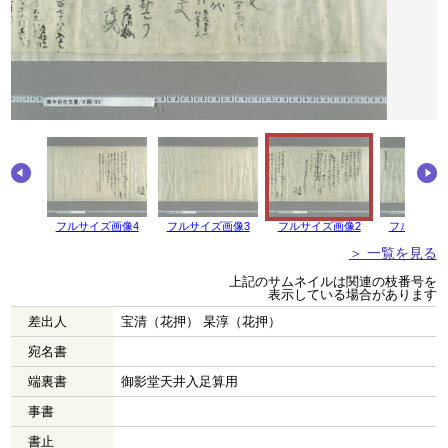
フルサイズ画像4
フルサイズ画像3
フルサイズ画像2
フルサイズ
＞ 一覧を見る
上記のサムネイルは関連の枝番号を
表示している場合があります
差出人
宝清（花押） 杲淳（花押）
宛名書
端裏書
御影堂天井入足算用
事書
書止