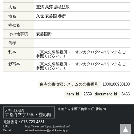
人名
宝清 杲淳 越後法眼
地名
久世 安芸国 巷所
寺社名
その他事項
安芸国衙
備考
刊本
（東大史料編纂所ユニオンカタログへのリンクをご
参照ください。）
影写本
（東大史料編纂所ユニオンカタログへのリンクをご
参照ください。）
東寺文書検索システムの文書番号
1000100930100
item_id
2559
document_id
3466
京都市左京区下鴨半木町1番地29
お問い合わせ先
京都府立京都学・歴彩館
075-723-4831
電話番号：
URL ：
http://www.pref.kyoto.jp/rekisaikan/
E-mail：
rekisaikan-kikaku@pref.kyoto.lg.jp