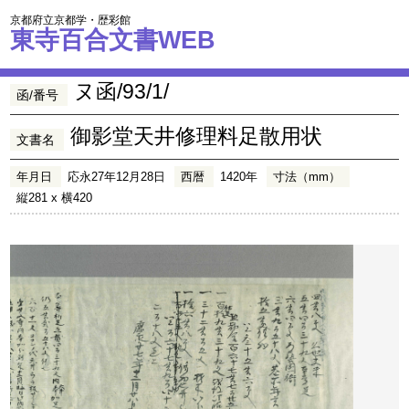
京都府立京都学・歴彩館
東寺百合文書WEB
ヌ函/93/1/
函/番号
御影堂天井修理料足散用状
文書名
年月日
応永27年12月28日
西暦
1420年
寸法（mm）
縦281 x 横420