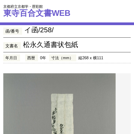
京都府立京都学・歴彩館
東寺百合文書WEB
イ函/258/
函/番号
松永久通書状包紙
文書名
年月日
西暦
0年
寸法（mm）
縦268 x 横111