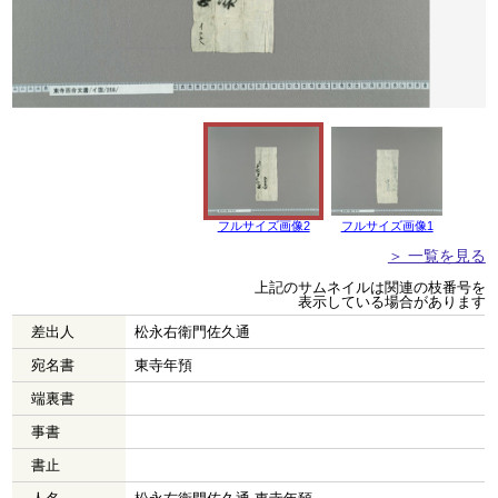
フルサイズ画像2
フルサイズ画像1
＞ 一覧を見る
上記のサムネイルは関連の枝番号を
表示している場合があります
差出人
松永右衛門佐久通
宛名書
東寺年預
端裏書
事書
書止