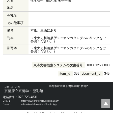
人名
松永右衛門佐久通 東寺年預
地名
寺社名
その他事項
備考
本紙、里函にあり
刊本
（東大史料編纂所ユニオンカタログへのリンクをご
参照ください。）
影写本
（東大史料編纂所ユニオンカタログへのリンクをご
参照ください。）
東寺文書検索システムの文書番号
1000012580000
item_id
358
document_id
345
京都市左京区下鴨半木町1番地29
お問い合わせ先
京都府立京都学・歴彩館
075-723-4831
電話番号：
URL ：
http://www.pref.kyoto.jp/rekisaikan/
E-mail：
rekisaikan-kikaku@pref.kyoto.lg.jp