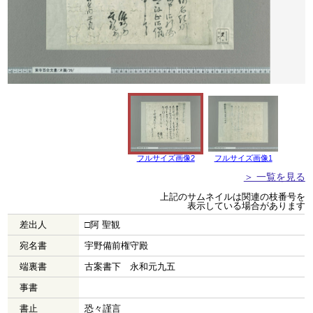
フルサイズ画像2
フルサイズ画像1
＞ 一覧を見る
上記のサムネイルは関連の枝番号を
表示している場合があります
差出人
□阿 聖観
宛名書
宇野備前権守殿
端裏書
古案書下 永和元九五
事書
書止
恐々謹言