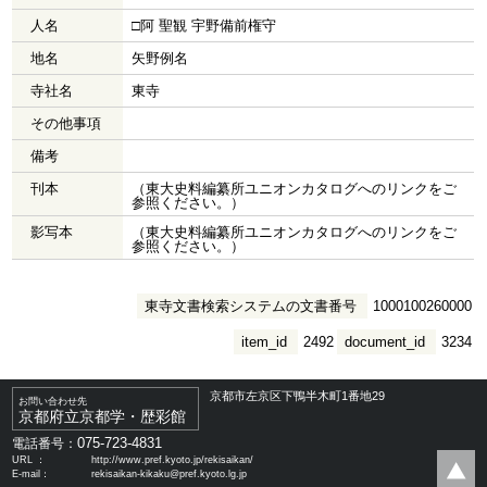
人名
□阿 聖観 宇野備前権守
地名
矢野例名
寺社名
東寺
その他事項
備考
刊本
（東大史料編纂所ユニオンカタログへのリンクをご
参照ください。）
影写本
（東大史料編纂所ユニオンカタログへのリンクをご
参照ください。）
東寺文書検索システムの文書番号
1000100260000
item_id
2492
document_id
3234
京都市左京区下鴨半木町1番地29
お問い合わせ先
京都府立京都学・歴彩館
075-723-4831
電話番号：
URL ：
http://www.pref.kyoto.jp/rekisaikan/
E-mail：
rekisaikan-kikaku@pref.kyoto.lg.jp