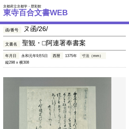
京都府立京都学・歴彩館
東寺百合文書WEB
ヌ函/26/
函/番号
聖観・□阿連署奉書案
文書名
年月日
永和元年9月5日
西暦
1375年
寸法（mm）
縦298 x 横308