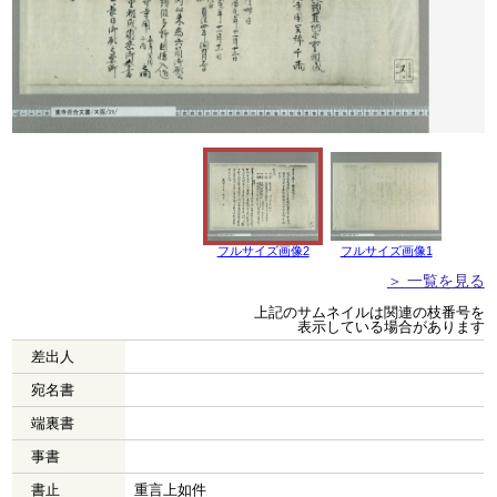
フルサイズ画像2
フルサイズ画像1
＞ 一覧を見る
上記のサムネイルは関連の枝番号を
表示している場合があります
差出人
宛名書
端裏書
事書
書止
重言上如件