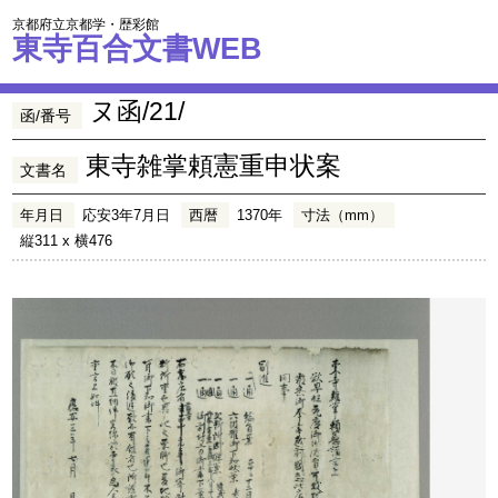
京都府立京都学・歴彩館
東寺百合文書WEB
ヌ函/21/
函/番号
東寺雑掌頼憲重申状案
文書名
年月日
応安3年7月日
西暦
1370年
寸法（mm）
縦311 x 横476