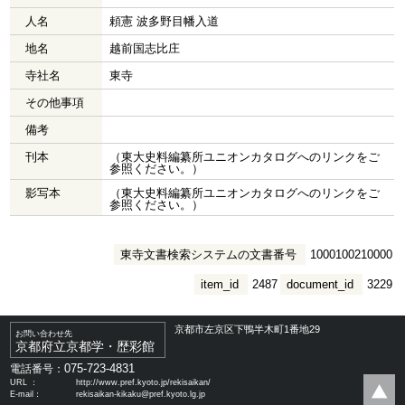
人名
頼憲 波多野目幡入道
地名
越前国志比庄
寺社名
東寺
その他事項
備考
刊本
（東大史料編纂所ユニオンカタログへのリンクをご
参照ください。）
影写本
（東大史料編纂所ユニオンカタログへのリンクをご
参照ください。）
東寺文書検索システムの文書番号
1000100210000
item_id
2487
document_id
3229
京都市左京区下鴨半木町1番地29
お問い合わせ先
京都府立京都学・歴彩館
075-723-4831
電話番号：
URL ：
http://www.pref.kyoto.jp/rekisaikan/
E-mail：
rekisaikan-kikaku@pref.kyoto.lg.jp