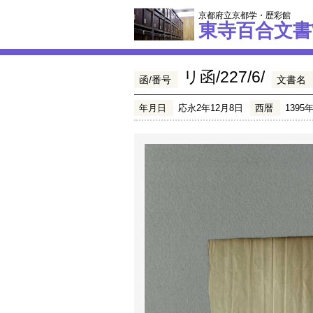
京都府立京都学・歴彩館
東寺百合文書
リ函/227/6/
函/番号
文書名
年月日
応永2年12月8日
西暦
1395