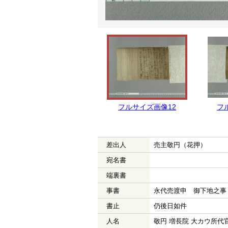
フルサイズ画像12
フ
差出人
売主敬円（花押）
宛名書
端裏書
事書
永代売渡申 御下地之事
書止
仍後日如件
人名
敬円 増長院 大カウ所代