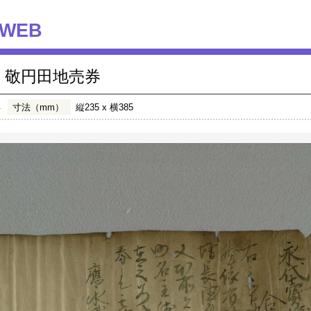
WEB
敬円田地売券
年
寸法（mm）
縦235 x 横385