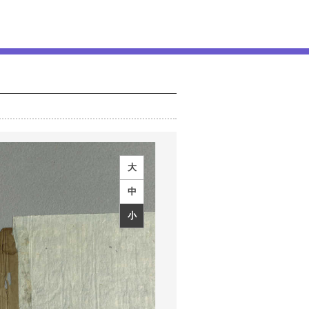
大
中
小