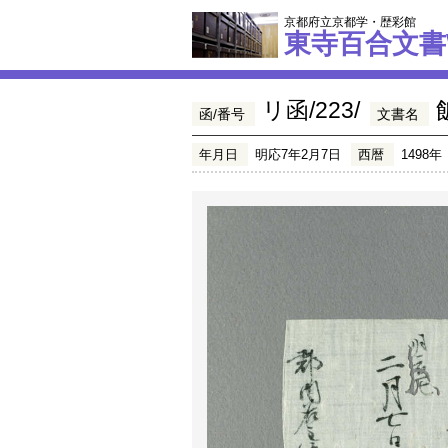
京都府立京都学・歴彩館
東寺百合文書
リ函/223/
函/番号
文書名
年月日
明応7年2月7日
西暦
1498年