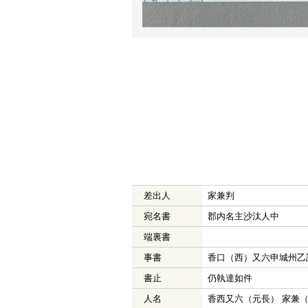
差出人
家兼判
宛名書
郡内名主沙汰人中
端裏書
事書
香口（西）又六申城州乙
書止
仍執達如件
人名
香西又六（元長） 家兼