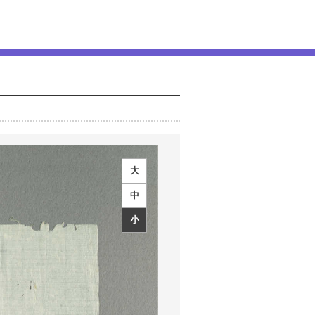
大
中
小