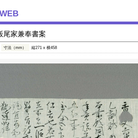
WEB
飯尾家兼奉書案
寸法（mm）
縦271 x 横458