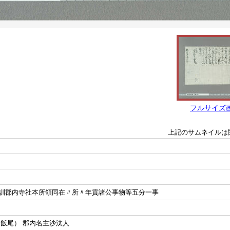
フルサイズ
上記のサムネイルは
訓郡内寺社本所領同在〃所〃年貢諸公事物等五分一事
（飯尾） 郡内名主沙汰人