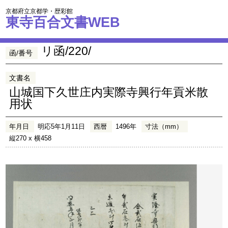
京都府立京都学・歴彩館
東寺百合文書WEB
リ函/220/
函/番号
文書名
山城国下久世庄内実際寺興行年貢米散
用状
年月日
明応5年1月11日
西暦
1496年
寸法（mm）
縦270 x 横458