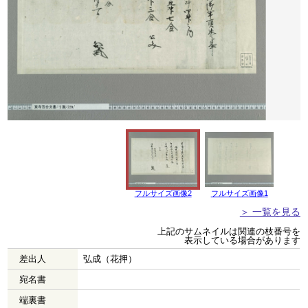
フルサイズ画像2
フルサイズ画像1
＞ 一覧を見る
上記のサムネイルは関連の枝番号を
表示している場合があります
差出人
弘成（花押）
宛名書
端裏書