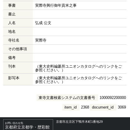
事書
実際寺興行御年貢米之事
書止
人名
弘成 公文
地名
寺社名
実際寺
その他事項
備考
刊本
（東大史料編纂所ユニオンカタログへのリンクをご
参照ください。）
影写本
（東大史料編纂所ユニオンカタログへのリンクをご
参照ください。）
東寺文書検索システムの文書番号
1000092200000
item_id
2368
document_id
3069
京都市左京区下鴨半木町1番地29
お問い合わせ先
京都府立京都学・歴彩館