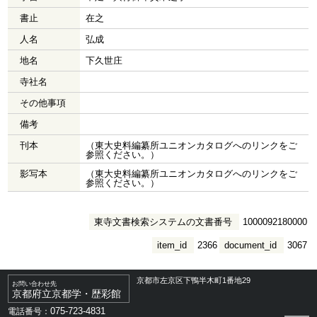
書止
在之
人名
弘成
地名
下久世庄
寺社名
その他事項
備考
刊本
（東大史料編纂所ユニオンカタログへのリンクをご
参照ください。）
影写本
（東大史料編纂所ユニオンカタログへのリンクをご
参照ください。）
東寺文書検索システムの文書番号
1000092180000
item_id
2366
document_id
3067
京都市左京区下鴨半木町1番地29
お問い合わせ先
京都府立京都学・歴彩館
075-723-4831
電話番号：