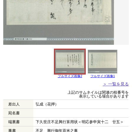
フルサイズ画像2
フルサイズ画像1
＞ 一覧を見る
上記のサムネイルは関連の枝番号を
表示している場合があります
差出人
弘成（花押）
宛名書
端裏書
下久世庄不足興行算用状＜明応参申寅十二 廿五＞
事書
不足 興行御年貢米之事