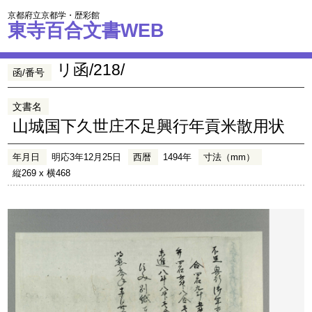
京都府立京都学・歴彩館
東寺百合文書WEB
リ函/218/
函/番号
文書名
山城国下久世庄不足興行年貢米散用状
年月日
明応3年12月25日
西暦
1494年
寸法（mm）
縦269 x 横468