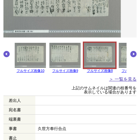
画像11
フルサイズ画像10
フルサイズ画像9
フルサイズ画像8
フルサイズ
＞ 一覧を見る
上記のサムネイルは関連の枝番号を
表示している場合があります
差出人
宛名書
端裏書
事書
久世方奉行合点
書止