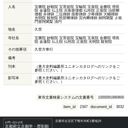
人名
宝勝院 妙観院 宝菩提院 宝輪院 宝泉院 金勝院 増長
院 金蓮院 仏土院 兵衛督僧都 仏性院 正覚院 治部卿
僧都 弁律師 二位律師 按察律師 少将律師 大輔律師
光明院 観智院 民部卿律師 宮内卿律師 師阿闍梨 さ衛
門督阿闍梨 清円
地名
久世
寺社名
宝勝院 妙観院 宝菩提院 宝輪院 宝泉院 金勝院 増長
院 金蓮院 仏土院 仏性院 正覚院 光明院 観智院
その他事項
久世方奉行
備考
刊本
（東大史料編纂所ユニオンカタログへのリンクをご
参照ください。）
影写本
（東大史料編纂所ユニオンカタログへのリンクをご
参照ください。）
東寺文書検索システムの文書番号
1000091990800
item_id
2347
document_id
3032
京都市左京区下鴨半木町1番地29
お問い合わせ先
京都府立京都学・歴彩館