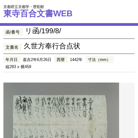
京都府立京都学・歴彩館
東寺百合文書WEB
リ函/199/8/
函/番号
久世方奉行合点状
文書名
年月日
嘉吉2年6月26日
西暦
1442年
寸法（mm）
縦283 x 横459