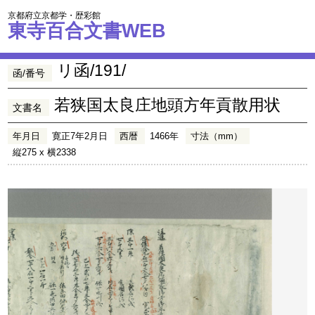
京都府立京都学・歴彩館
東寺百合文書WEB
リ函/191/
函/番号
若狭国太良庄地頭方年貢散用状
文書名
年月日
寛正7年2月日
西暦
1466年
寸法（mm）
縦275 x 横2338