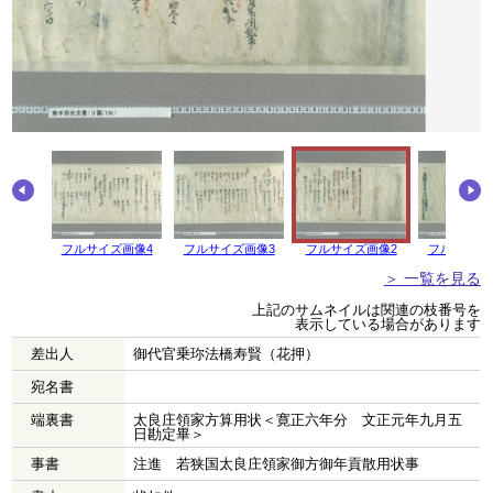
画像5
フルサイズ画像4
フルサイズ画像3
フルサイズ画像2
フルサイズ
＞ 一覧を見る
上記のサムネイルは関連の枝番号を
表示している場合があります
差出人
御代官乗珎法橋寿賢（花押）
宛名書
端裏書
太良庄領家方算用状＜寛正六年分 文正元年九月五
日勘定畢＞
事書
注進 若狭国太良庄領家御方御年貢散用状事