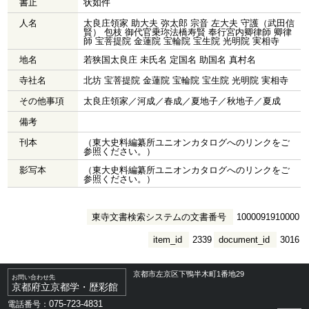
書止
状如件
人名
太良庄領家 助大夫 弥太郎 宗音 左大夫 守護（武田信
賢） 包枝 御代官乗珎法橋寿賢 奉行宮内卿律師 卿律
師 宝菩提院 金蓮院 宝輪院 宝生院 光明院 実相寺
地名
若狭国太良庄 未氏名 定国名 助国名 真村名
寺社名
北坊 宝菩提院 金蓮院 宝輪院 宝生院 光明院 実相寺
その他事項
太良庄領家／河成／春成／夏地子／秋地子／夏成
備考
刊本
（東大史料編纂所ユニオンカタログへのリンクをご
参照ください。）
影写本
（東大史料編纂所ユニオンカタログへのリンクをご
参照ください。）
東寺文書検索システムの文書番号
1000091910000
item_id
2339
document_id
3016
京都市左京区下鴨半木町1番地29
お問い合わせ先
京都府立京都学・歴彩館
075-723-4831
電話番号：