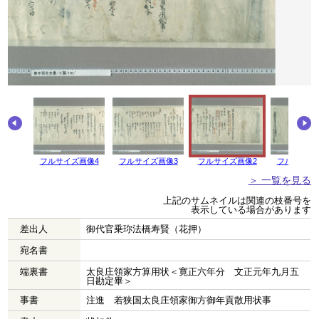
画像5
フルサイズ画像4
フルサイズ画像3
フルサイズ画像2
フルサイズ
＞ 一覧を見る
上記のサムネイルは関連の枝番号を
表示している場合があります
差出人
御代官乗珎法橋寿賢（花押）
宛名書
端裏書
太良庄領家方算用状＜寛正六年分 文正元年九月五
日勘定畢＞
事書
注進 若狭国太良庄領家御方御年貢散用状事