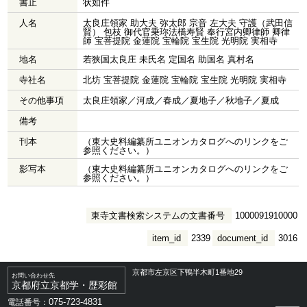
書止
状如件
人名
太良庄領家 助大夫 弥太郎 宗音 左大夫 守護（武田信
賢） 包枝 御代官乗珎法橋寿賢 奉行宮内卿律師 卿律
師 宝菩提院 金蓮院 宝輪院 宝生院 光明院 実相寺
地名
若狭国太良庄 未氏名 定国名 助国名 真村名
寺社名
北坊 宝菩提院 金蓮院 宝輪院 宝生院 光明院 実相寺
その他事項
太良庄領家／河成／春成／夏地子／秋地子／夏成
備考
刊本
（東大史料編纂所ユニオンカタログへのリンクをご
参照ください。）
影写本
（東大史料編纂所ユニオンカタログへのリンクをご
参照ください。）
東寺文書検索システムの文書番号
1000091910000
item_id
2339
document_id
3016
京都市左京区下鴨半木町1番地29
お問い合わせ先
京都府立京都学・歴彩館
075-723-4831
電話番号：