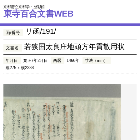
京都府立京都学・歴彩館
東寺百合文書WEB
リ函/191/
函/番号
若狭国太良庄地頭方年貢散用状
文書名
年月日
寛正7年2月日
西暦
1466年
寸法（mm）
縦275 x 横2338