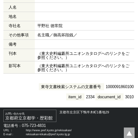
人名
地名
寺社名
平野社 徳常院
その他事項
名主職／御高坏段銭／
備考
刊本
（東大史料編纂所ユニオンカタログへのリンクをご
参照ください。）
影写本
（東大史料編纂所ユニオンカタログへのリンクをご
参照ください。）
東寺文書検索システムの文書番号
1000091860100
item_id
2334
document_id
3010
京都市左京区下鴨半木町1番地29
お問い合わせ先
京都府立京都学・歴彩館
075-723-4831
電話番号：
URL ：
http://www.pref.kyoto.jp/rekisaikan/
E-mail：
rekisaikan-kikaku@pref.kyoto.lg.jp