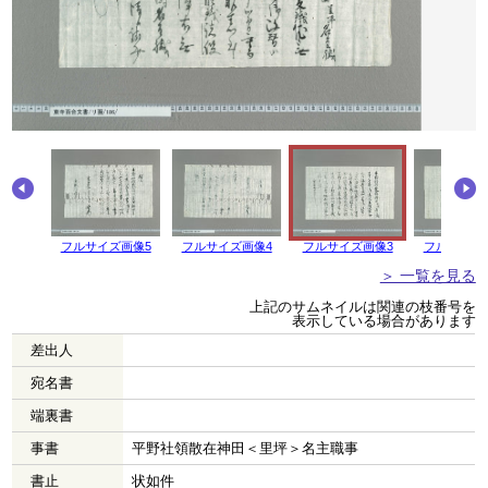
フルサイズ画像5
フルサイズ画像4
フルサイズ画像3
フルサイズ
＞ 一覧を見る
上記のサムネイルは関連の枝番号を
表示している場合があります
差出人
宛名書
端裏書
事書
平野社領散在神田＜里坪＞名主職事
書止
状如件