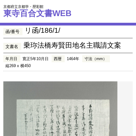
京都府立京都学・歴彩館
東寺百合文書WEB
リ函/186/1/
函/番号
乗珎法橋寿賢田地名主職請文案
文書名
年月日
寛正5年10月日
西暦
1464年
寸法（mm）
縦269 x 横450