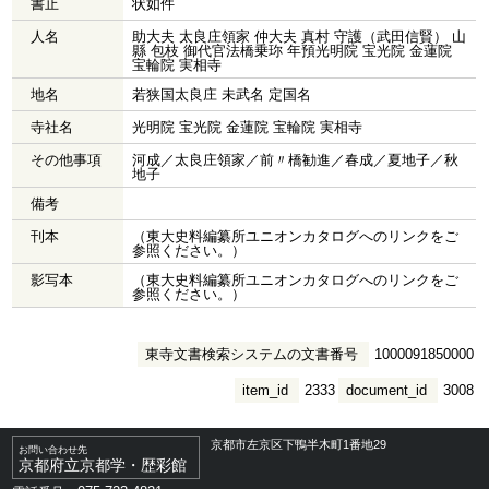
書止
状如件
人名
助大夫 太良庄領家 仲大夫 真村 守護（武田信賢） 山
縣 包枝 御代官法橋乗珎 年預光明院 宝光院 金蓮院
宝輪院 実相寺
地名
若狭国太良庄 未武名 定国名
寺社名
光明院 宝光院 金蓮院 宝輪院 実相寺
その他事項
河成／太良庄領家／前〃橋勧進／春成／夏地子／秋
地子
備考
刊本
（東大史料編纂所ユニオンカタログへのリンクをご
参照ください。）
影写本
（東大史料編纂所ユニオンカタログへのリンクをご
参照ください。）
東寺文書検索システムの文書番号
1000091850000
item_id
2333
document_id
3008
京都市左京区下鴨半木町1番地29
お問い合わせ先
京都府立京都学・歴彩館