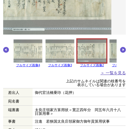
画像5
フルサイズ画像4
フルサイズ画像3
フルサイズ画像2
フルサイズ
＞ 一覧を見る
上記のサムネイルは関連の枝番号を
表示している場合があります
差出人
御代官法橋乗珎（花押）
宛名書
端裏書
太良庄領家方算用状＜寛正四年分 同五年六月十八
日算用畢＞
事書
注進 若狭国太良庄領家御方御年貢算用状事