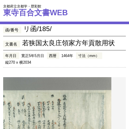
京都府立京都学・歴彩館
東寺百合文書WEB
リ函/185/
函/番号
若狭国太良庄領家方年貢散用状
文書名
年月日
寛正5年5月日
西暦
1464年
寸法（mm）
縦270 x 横2034