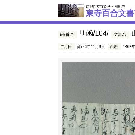
京都府立京都学・歴彩館
東寺百合文書
リ函/184/
函/番号
文書名
年月日
寛正3年11月9日
西暦
1462