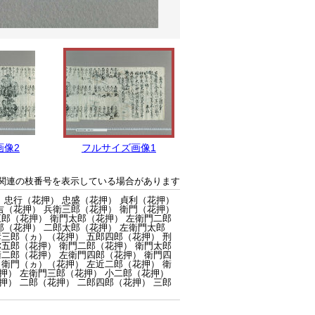
画像2
フルサイズ画像1
関連の枝番号を表示している場合があります
 忠行（花押） 忠盛（花押） 貞利（花押）
吉（花押） 兵衛三郎（花押） 衛門（花押）
五郎（花押） 衛門太郎（花押） 左衛門二郎
郎（花押） 二郎太郎（花押） 左衛門太郎
彦三郎（ヵ）（花押） 五郎四郎（花押） 刑
弥五郎（花押） 衛門二郎（花押） 衛門太郎
衛二郎（花押） 左衛門四郎（花押） 衛門四
 衛門（ヵ）（花押） 左近二郎（花押） 衛
押） 左衛門三郎（花押） 小二郎（花押）
押） 二郎（花押） 二郎四郎（花押） 三郎