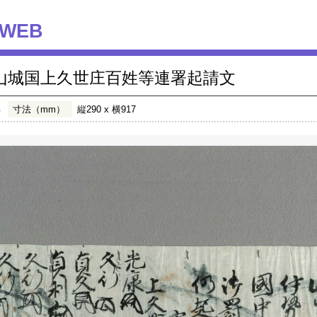
WEB
山城国上久世庄百姓等連署起請文
年
寸法（mm）
縦290 x 横917