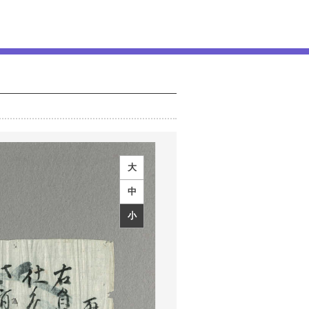
大
中
小