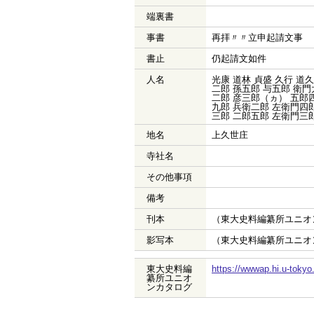
端裏書
事書
再拝〃〃立申起請文事
書止
仍起請文如件
人名
光康 道林 貞盛 久行 道久
二郎 孫五郎 与五郎 衛門
二郎 彦三郎（ヵ） 五郎四
九郎 兵衛二郎 左衛門四郎
三郎 二郎五郎 左衛門三郎
地名
上久世庄
寺社名
その他事項
備考
刊本
（東大史料編纂所ユニオ
影写本
（東大史料編纂所ユニオ
東大史料編
https://wwwap.hi.u-toky
纂所ユニオ
ンカタログ