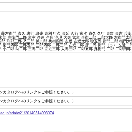
 藤左衛門 貞久 忠行 忠盛 貞利 行久 貞延 久行 家次 貞久 久行 貞次 貞吉 兵
太郎 左衛門二郎 道幸 浄連 浄音 浄現 大夫 覚道 兵衛二郎 二郎太郎 左衛門太
郎 刑部三郎 又三郎 孫九郎 兵衛四郎 左近 左近太郎 弥五郎 衛門二郎 衛門太
 衛門四郎 三郎五郎 三郎四郎 二郎三郎 左近二郎 彦二郎 衛門（ヵ） 左近二郎
 小二郎 助二郎 三郎二郎 左近三郎 太郎三郎 二郎五郎 孫衛門 二郎 二郎四郎
ンカタログへのリンクをご参照ください。）
ンカタログへのリンクをご参照ください。）
o.ac.jp/sda/w21/20140314003074