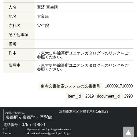
人名
宝済 宝生院
地名
太良庄
寺社名
宝生院
その他事項
備考
刊本
（東大史料編纂所ユニオンカタログへのリンクをご
参照ください。）
影写本
（東大史料編纂所ユニオンカタログへのリンクをご
参照ください。）
東寺文書検索システムの文書番号
1000091710000
item_id
2319
document_id
2990
京都市左京区下鴨半木町1番地29
お問い合わせ先
京都府立京都学・歴彩館
075-723-4831
電話番号：
URL ：
http://www.pref.kyoto.jp/rekisaikan/
E-mail：
rekisaikan-kikaku@pref.kyoto.lg.jp