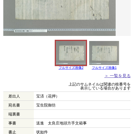
フルサイズ画像2
フルサイズ画像1
＞ 一覧を見る
上記のサムネイルは関連の枝番号を
表示している場合があります
差出人
宝済（花押）
宛名書
宝生院御坊
端裏書
事書
送進 太良庄地頭方手文箱事
書止
状如件