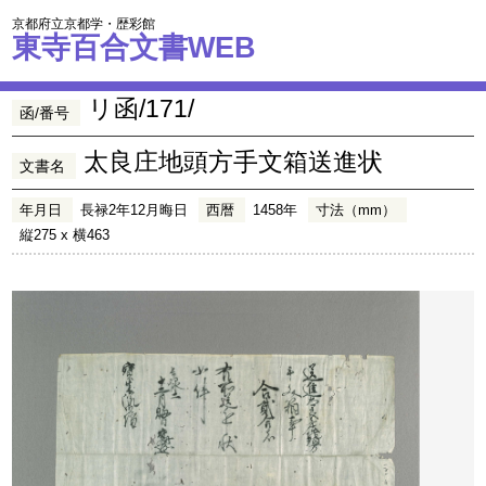
京都府立京都学・歴彩館
東寺百合文書WEB
リ函/171/
函/番号
太良庄地頭方手文箱送進状
文書名
年月日
長禄2年12月晦日
西暦
1458年
寸法（mm）
縦275 x 横463