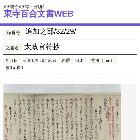
京都府立京都学・歴彩館
東寺百合文書WEB
追加之部/32/29/
函/番号
太政官符抄
文書名
年月日
延喜13年10月25日
西暦
913年
寸法（mm）
縦0 x 横0