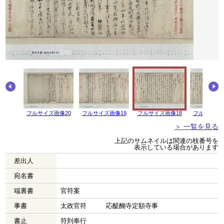
フルサイズ画像20
フルサイズ画像19
フルサイズ画像18
フルサイズ画
＞ 一覧を見る
上記のサムネイルは関連の枝番号を
表示している場合があります
差出人
宛名書
端裏書
官符案
事書
太政官符 応醍醐寺定額寺事
書止
符到奉行