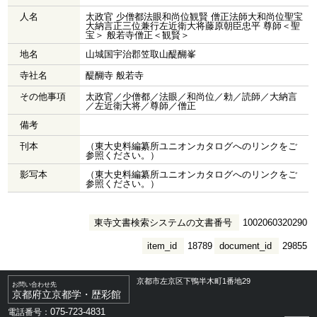
人名
太政官 少僧都法眼和尚位観賢 僧正法師大和尚位聖宝
大納言正三位兼行左近衛大将藤原朝臣忠平 尊師＜聖
宝＞ 般若寺僧正＜観賢＞
地名
山城国宇治郡笠取山醍醐峯
寺社名
醍醐寺 般若寺
その他事項
太政官／少僧都／法眼／和尚位／勅／読師／大納言
／左近衛大将／尊師／僧正
備考
刊本
（東大史料編纂所ユニオンカタログへのリンクをご
参照ください。）
影写本
（東大史料編纂所ユニオンカタログへのリンクをご
参照ください。）
東寺文書検索システムの文書番号
1002060320290
item_id
18789
document_id
29855
京都市左京区下鴨半木町1番地29
お問い合わせ先
京都府立京都学・歴彩館
075-723-4831
電話番号：