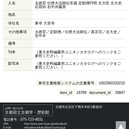
人名
太政官 伝燈大法師位安歳 定額僧円明 左大臣 左大史
石宿祢 右中弁藤原
地名
寺社名
東寺 大安寺
その他事項
太政官／定額僧／伝燈大法師位／真言宗／左大史／
右中弁
備考
刊本
（東大史料編纂所ユニオンカタログへのリンクをご
参照ください。）
影写本
（東大史料編纂所ユニオンカタログへのリンクをご
参照ください。）
東寺文書検索システムの文書番号
1002060320210
item_id
18789
document_id
29847
京都市左京区下鴨半木町1番地29
お問い合わせ先
京都府立京都学・歴彩館
075-723-4831
電話番号：
URL ：
http://www.pref.kyoto.jp/rekisaikan/
E-mail：
rekisaikan-kikaku@pref.kyoto.lg.jp