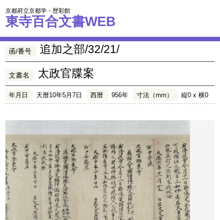
京都府立京都学・歴彩館
東寺百合文書WEB
追加之部/32/21/
函/番号
太政官牒案
文書名
年月日
天暦10年5月7日
西暦
956年
寸法（mm）
縦0 x 横0