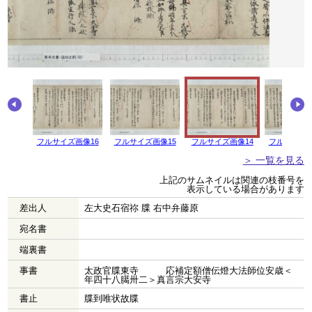
画像17
フルサイズ画像16
フルサイズ画像15
フルサイズ画像14
フルサイズ画
＞ 一覧を見る
上記のサムネイルは関連の枝番号を
表示している場合があります
差出人
左大史石宿祢 牒 右中弁藤原
宛名書
端裏書
事書
太政官牒東寺 応補定額僧伝燈大法師位安歳＜
年四十八臈卅二＞真言宗大安寺
書止
牒到唯状故牒