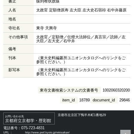
書止
牒到唯状故牒
人名
太政官 定額僧原寿 左大臣 左大史石宿祢 右中弁藤原
地名
寺社名
東寺 天興寺
その他事項
太政官／定額僧／伝燈大法師位／真言宗／読師／左
大臣／左大史／右中弁
備考
刊本
（東大史料編纂所ユニオンカタログへのリンクをご
参照ください。）
影写本
（東大史料編纂所ユニオンカタログへのリンクをご
参照ください。）
東寺文書検索システムの文書番号
1002060320200
item_id
18789
document_id
29846
京都市左京区下鴨半木町1番地29
お問い合わせ先
京都府立京都学・歴彩館
075-723-4831
電話番号：
URL ：
http://www.pref.kyoto.jp/rekisaikan/