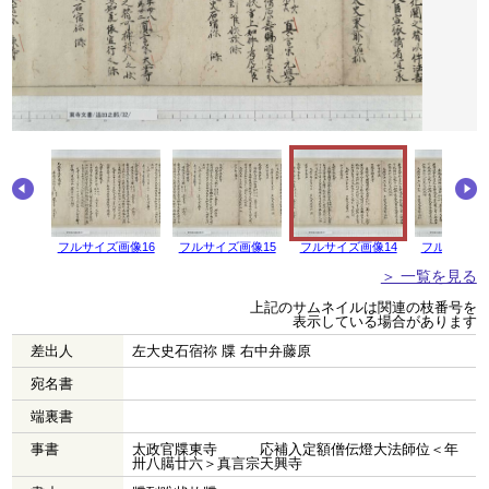
画像17
フルサイズ画像16
フルサイズ画像15
フルサイズ画像14
フルサイズ画
＞ 一覧を見る
上記のサムネイルは関連の枝番号を
表示している場合があります
差出人
左大史石宿祢 牒 右中弁藤原
宛名書
端裏書
事書
太政官牒東寺 応補入定額僧伝燈大法師位＜年
卅八臈廿六＞真言宗天興寺