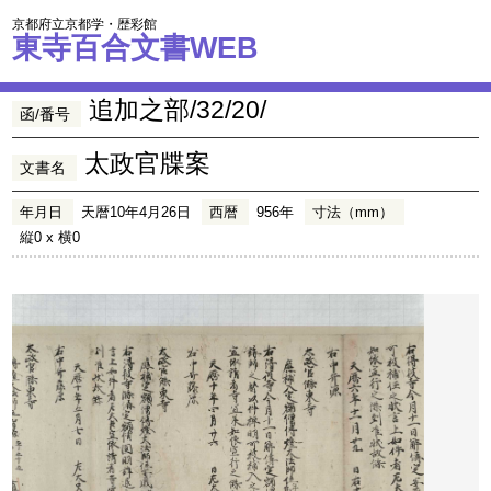
京都府立京都学・歴彩館
東寺百合文書WEB
追加之部/32/20/
函/番号
太政官牒案
文書名
年月日
天暦10年4月26日
西暦
956年
寸法（mm）
縦0 x 横0