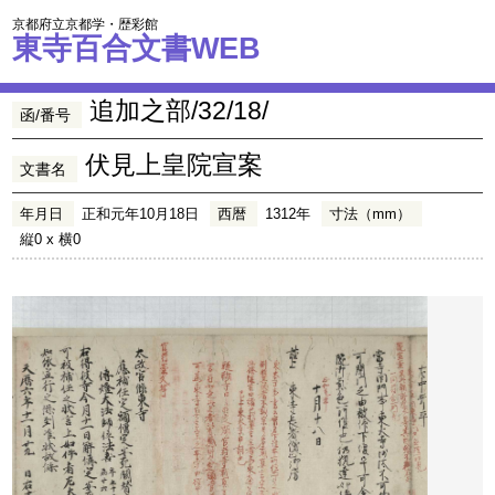
京都府立京都学・歴彩館
東寺百合文書WEB
追加之部/32/18/
函/番号
伏見上皇院宣案
文書名
年月日
正和元年10月18日
西暦
1312年
寸法（mm）
縦0 x 横0