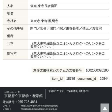
人名
俊光 東寺長者僧正
地名
寺社名
東大寺 東寺 醍醐寺
その他事項
閉門／官使／開門／院／東寺長者／僧正／真言宗
備考
刊本
（東大史料編纂所ユニオンカタログへのリンクをご
参照ください。）
影写本
（東大史料編纂所ユニオンカタログへのリンクをご
参照ください。）
東寺文書検索システムの文書番号
1002060320180
item_id
18789
document_id
29844
京都市左京区下鴨半木町1番地29
お問い合わせ先
京都府立京都学・歴彩館
075-723-4831
電話番号：
URL ：
http://www.pref.kyoto.jp/rekisaikan/
E-mail：
rekisaikan-kikaku@pref.kyoto.lg.jp