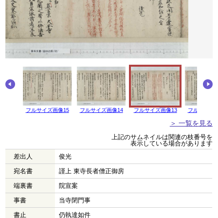
画像16
フルサイズ画像15
フルサイズ画像14
フルサイズ画像13
フルサイズ画
＞ 一覧を見る
上記のサムネイルは関連の枝番号を
表示している場合があります
差出人
俊光
宛名書
謹上 東寺長者僧正御房
端裏書
院宣案
事書
当寺閉門事
書止
仍執達如件