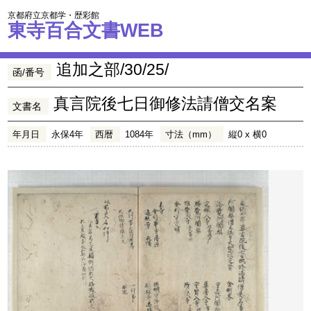
京都府立京都学・歴彩館
東寺百合文書WEB
追加之部/30/25/
函/番号
真言院後七日御修法請僧交名案
文書名
年月日
永保4年
西暦
1084年
寸法（mm）
縦0 x 横0