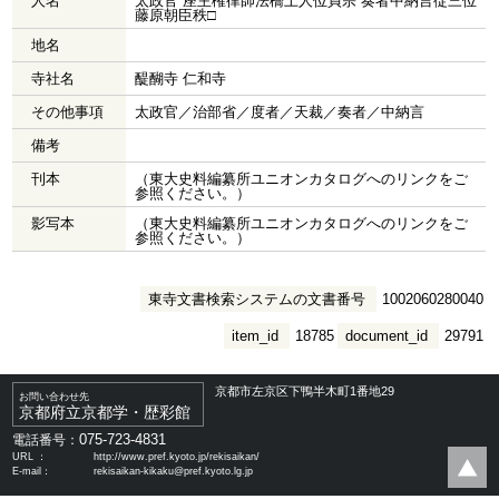
人名
太政官 座主権律師法橋上人位貞宗 奏者中納言従三位
藤原朝臣秩□
地名
寺社名
醍醐寺 仁和寺
その他事項
太政官／治部省／度者／天裁／奏者／中納言
備考
刊本
（東大史料編纂所ユニオンカタログへのリンクをご
参照ください。）
影写本
（東大史料編纂所ユニオンカタログへのリンクをご
参照ください。）
東寺文書検索システムの文書番号
1002060280040
item_id
18785
document_id
29791
京都市左京区下鴨半木町1番地29
お問い合わせ先
京都府立京都学・歴彩館
075-723-4831
電話番号：
URL ：
http://www.pref.kyoto.jp/rekisaikan/
E-mail：
rekisaikan-kikaku@pref.kyoto.lg.jp