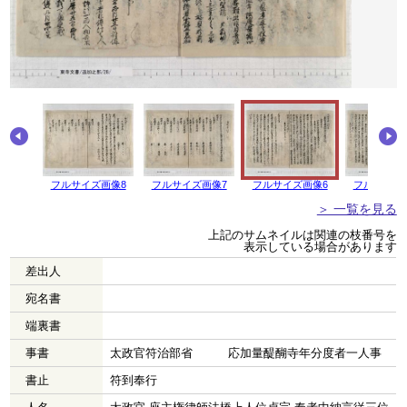
画像9
フルサイズ画像8
フルサイズ画像7
フルサイズ画像6
フルサイズ
＞ 一覧を見る
上記のサムネイルは関連の枝番号を
表示している場合があります
差出人
宛名書
端裏書
事書
太政官符治部省 応加量醍醐寺年分度者一人事
書止
符到奉行