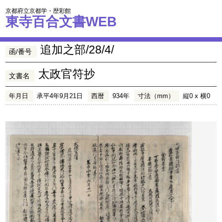
京都府立京都学・歴彩館
東寺百合文書WEB
追加之部/28/4/
函/番号
太政官符抄
文書名
年月日
承平4年9月21日
西暦
934年
寸法（mm）
縦0 x 横0