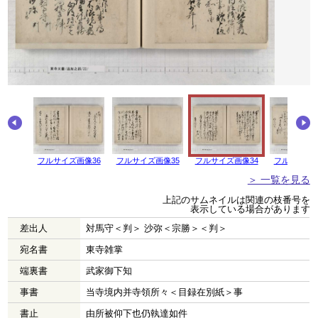
画像37
フルサイズ画像36
フルサイズ画像35
フルサイズ画像34
フルサイズ画
＞ 一覧を見る
上記のサムネイルは関連の枝番号を
表示している場合があります
差出人
対馬守＜判＞ 沙弥＜宗勝＞＜判＞
宛名書
東寺雑掌
端裏書
武家御下知
事書
当寺境内并寺領所々＜目録在別紙＞事
書止
由所被仰下也仍執達如件