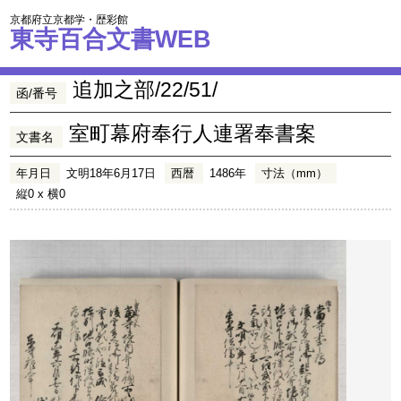
京都府立京都学・歴彩館
東寺百合文書WEB
追加之部/22/51/
函/番号
室町幕府奉行人連署奉書案
文書名
年月日
文明18年6月17日
西暦
1486年
寸法（mm）
縦0 x 横0