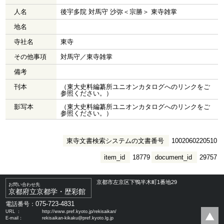
人名
後宇多院 対馬守 沙弥＜宗勝＞ 東寺雑掌
地名
寺社名
東寺
その他事項
対馬守／東寺雑掌
備考
刊本
（東大史料編纂所ユニオンカタログへのリンクをご
参照ください。）
影写本
（東大史料編纂所ユニオンカタログへのリンクをご
参照ください。）
東寺文書検索システムの文書番号
1002060220510
item_id
18779
document_id
29757
京都市左京区下鴨半木町1番地29
お問い合わせ先
京都府立京都学・歴彩館
075-723-4831
電話番号：
URL ：
http://www.pref.kyoto.jp/rekisaikan/
E-mail：
rekisaikan-kikaku@pref.kyoto.lg.jp