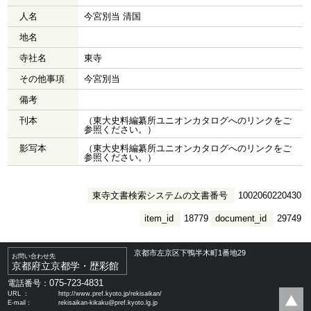
人名
今宮別当 清国
地名
寺社名
東寺
その他事項
今宮別当
備考
刊本
（東大史料編纂所ユニオンカタログへのリンクをご
参照ください。）
影写本
（東大史料編纂所ユニオンカタログへのリンクをご
参照ください。）
東寺文書検索システムの文書番号
1002060220430
item_id
18779
document_id
29749
京都市左京区下鴨半木町1番地29
お問い合わせ先
京都府立京都学・歴彩館
075-723-4831
電話番号：
URL ：
http://www.pref.kyoto.jp/rekisaikan/
E-mail：
rekisaikan-kikaku@pref.kyoto.lg.jp