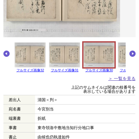
画像33
フルサイズ画像32
フルサイズ画像31
フルサイズ画像30
フルサイズ画
＞ 一覧を見る
上記のサムネイルは関連の枝番号を
表示している場合があります
差出人
清国＜判＞
宛名書
今宮別当
端裏書
折紙
事書
東寺領洛中敷地当知行分地口事
書止
由候也仍執達如件