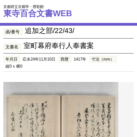
京都府立京都学・歴彩館
東寺百合文書WEB
追加之部/22/43/
函/番号
室町幕府奉行人奉書案
文書名
年月日
応永24年11月10日
西暦
1417年
寸法（mm）
縦0 x 横0