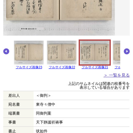
画像24
フルサイズ画像23
フルサイズ画像22
フルサイズ画像21
フルサイズ画
＞ 一覧を見る
上記のサムネイルは関連の枝番号を
表示している場合があります
差出人
＜御判＞
宛名書
東寺々僧中
端裏書
同御判案
事書
天下静謐祈祷事
書止
状如件