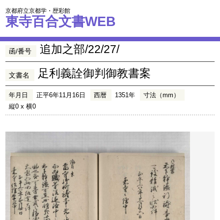
京都府立京都学・歴彩館
東寺百合文書WEB
追加之部/22/27/
函/番号
足利義詮御判御教書案
文書名
年月日
正平6年11月16日
西暦
1351年
寸法（mm）
縦0 x 横0