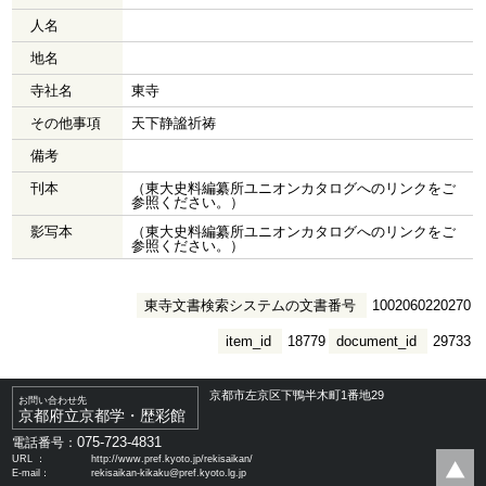
人名
地名
寺社名
東寺
その他事項
天下静謐祈祷
備考
刊本
（東大史料編纂所ユニオンカタログへのリンクをご
参照ください。）
影写本
（東大史料編纂所ユニオンカタログへのリンクをご
参照ください。）
東寺文書検索システムの文書番号
1002060220270
item_id
18779
document_id
29733
京都市左京区下鴨半木町1番地29
お問い合わせ先
京都府立京都学・歴彩館
075-723-4831
電話番号：
URL ：
http://www.pref.kyoto.jp/rekisaikan/
E-mail：
rekisaikan-kikaku@pref.kyoto.lg.jp