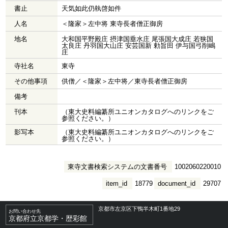
書止
天気如此仍執啓如件
人名
＜隆家＞左中将 東寺長者僧正御房
地名
大和国平野殿庄 摂津国垂水庄 尾張国大成庄 若狭国
太良庄 丹羽国大山庄 安芸国新 勅旨田 伊与国弓削嶋
庄
寺社名
東寺
その他事項
供僧／＜隆家＞左中将／東寺長者僧正御房
備考
刊本
（東大史料編纂所ユニオンカタログへのリンクをご
参照ください。）
影写本
（東大史料編纂所ユニオンカタログへのリンクをご
参照ください。）
東寺文書検索システムの文書番号
1002060220010
item_id
18779
document_id
29707
京都市左京区下鴨半木町1番地29
お問い合わせ先
京都府立京都学・歴彩館