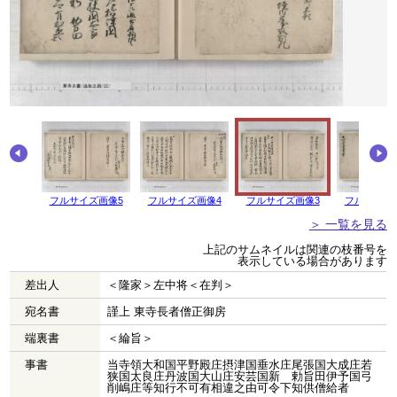
画像6
フルサイズ画像5
フルサイズ画像4
フルサイズ画像3
フルサイズ
＞ 一覧を見る
上記のサムネイルは関連の枝番号を
表示している場合があります
差出人
＜隆家＞左中将＜在判＞
宛名書
謹上 東寺長者僧正御房
端裏書
＜綸旨＞
事書
当寺領大和国平野殿庄摂津国垂水庄尾張国大成庄若
狭国太良庄丹波国大山庄安芸国新 勅旨田伊予国弓
削嶋庄等知行不可有相違之由可令下知供僧給者