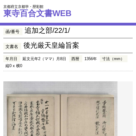
京都府立京都学・歴彩館
東寺百合文書WEB
追加之部/22/1/
函/番号
後光厳天皇綸旨案
文書名
年月日
延文元年2（ママ）月8日
西暦
1356年
寸法（mm）
縦0 x 横0