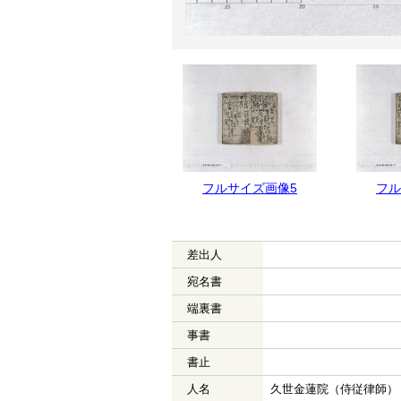
フルサイズ画像6
フルサイズ画像5
フル
差出人
宛名書
端裏書
事書
書止
人名
久世金蓮院（侍従律師） 