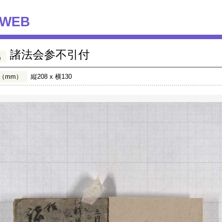
WEB
諸法会参不引付
名
（mm）
縦208 x 横130