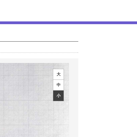
大
中
小