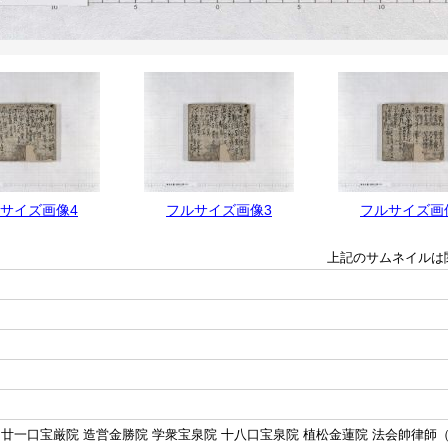
サイズ画像4
フルサイズ画像3
フルサイズ画
上記のサムネイルは
廿一口宝厳院 造営金勝院 学衆宝泉院 十八口宝泉院 植松金蓮院 法会帥律師