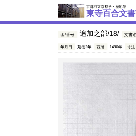
京都府立京都学・歴彩館
東寺百合文書
追加之部/18/
函/番号
文書
年月日
延徳2年
西暦
1490年
寸法