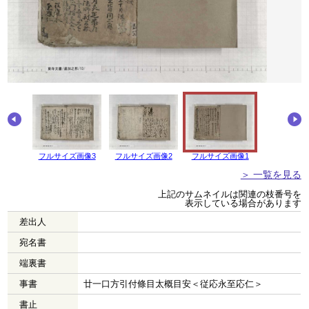
画像4
フルサイズ画像3
フルサイズ画像2
フルサイズ画像1
＞ 一覧を見る
上記のサムネイルは関連の枝番号を
表示している場合があります
差出人
宛名書
端裏書
事書
廿一口方引付條目太概目安＜従応永至応仁＞
書止