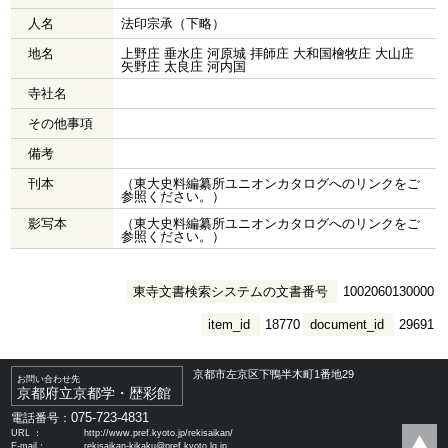
人名
法印宗承（下略）
地名
上野庄 垂水庄 河原城 拝師庄 大和国檜牧庄 大山庄
矢野庄 太良庄 河内国
寺社名
その他事項
備考
刊本
（東大史料編纂所ユニオンカタログへのリンクをご
参照ください。）
影写本
（東大史料編纂所ユニオンカタログへのリンクをご
参照ください。）
東寺文書検索システムの文書番号
1002060130000
item_id
18770
document_id
29691
京都市左京区下鴨半木町1番地29
お問い合わせ先
京都府立京都学・歴彩館
075-723-4831
電話番号：
URL ：
http://www.pref.kyoto.jp/rekisaikan/
E-mail：
rekisaikan-kikaku@pref.kyoto.lg.jp