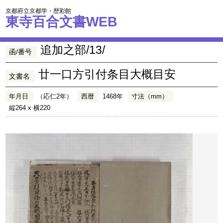
京都府立京都学・歴彩館
東寺百合文書WEB
追加之部/13/
函/番号
廿一口方引付条目大概目安
文書名
年月日
（応仁2年）
西暦
1468年
寸法（mm）
縦264 x 横220