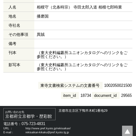
人名
相模守（北条時宗） 寺田太郎入道 相模七郎時業
地名
播磨国
寺社名
その他事項
異賊
備考
刊本
（東大史料編纂所ユニオンカタログへのリンクをご
参照ください。）
影写本
（東大史料編纂所ユニオンカタログへのリンクをご
参照ください。）
東寺文書検索システムの文書番号
1002050021500
item_id
18734
document_id
29565
京都市左京区下鴨半木町1番地29
お問い合わせ先
京都府立京都学・歴彩館
075-723-4831
電話番号：
URL ：
http://www.pref.kyoto.jp/rekisaikan/
E-mail：
rekisaikan-kikaku@pref.kyoto.lg.jp