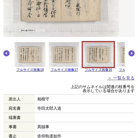
画像19
フルサイズ画像18
フルサイズ画像17
フルサイズ画像16
フルサイズ画
＞ 一覧を見る
上記のサムネイルは関連の枝番号を
表示している場合があります
差出人
相模守
宛名書
寺田太郎入道
端裏書
事書
異賊事
書止
依仰執達如件