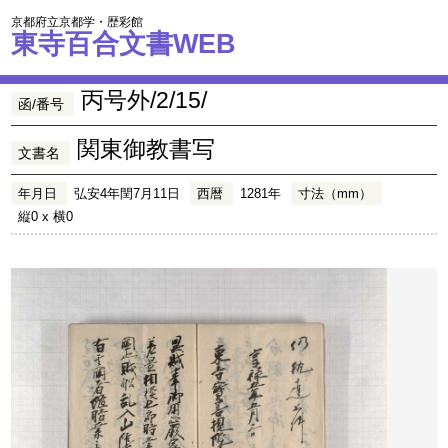
京都府立京都学・歴彩館
東寺百合文書WEB
丙号外/2/15/
函/番号
関東御教書写
文書名
年月日
弘安4年閏7月11日
西暦
1281年
寸法（mm）
縦0 x 横0